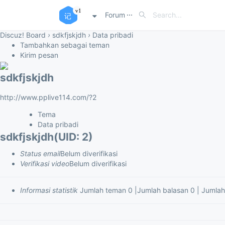
Forum
Discuz! Board
›
sdkfjskjdh
›
Data pribadi
Tambahkan sebagai teman
Kirim pesan
sdkfjskjdh
http://www.pplive114.com/?2
Tema
Data pribadi
sdkfjskjdh
(UID: 2)
Status email
Belum diverifikasi
Verifikasi video
Belum diverifikasi
Informasi statistik
Jumlah teman 0
|
Jumlah balasan 0
|
Jumlah