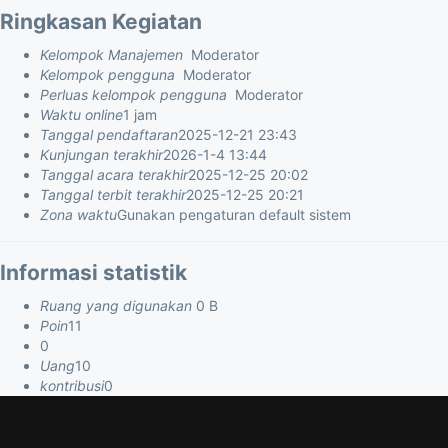
Ringkasan Kegiatan
Kelompok Manajemen
Moderator
Kelompok pengguna
Moderator
Perluas kelompok pengguna
Moderator
Waktu online
1 jam
Tanggal pendaftaran
2025-12-21 23:43
Kunjungan terakhir
2026-1-4 13:44
Tanggal acara terakhir
2025-12-25 20:02
Tanggal terbit terakhir
2025-12-25 20:21
Zona waktu
Gunakan pengaturan default sistem
Informasi statistik
Ruang yang digunakan
0 B
Poin
11
0
Uang
10
kontribusi
0