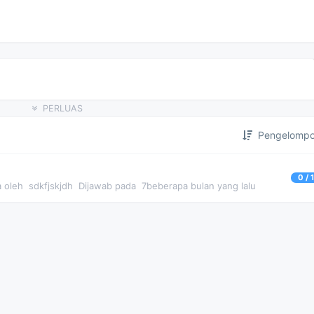
PERLUAS
Pengelomp
0 / 
a oleh
sdkfjskjdh
Dijawab pada
7beberapa bulan yang lalu