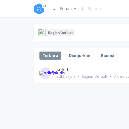
Forum
Bagian Default
Terbaru
Dianjurkan
Esensi
sdfsd
sdkfjskjdh
•
Bagian Default
•
Akhirny