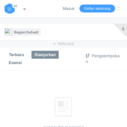
Masuk
Daftar sekarang
Bagian Default
PERLUAS
Terbaru
Dianjurkan
Pengelompoka
n
Esensi